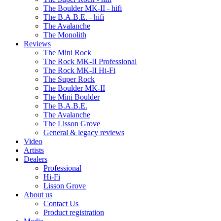
The Boulder MK-II - hifi
The B.A.B.E. - hifi
The Avalanche
The Monolith
Reviews
The Mini Rock
The Rock MK-II Professional
The Rock MK-II Hi-Fi
The Super Rock
The Boulder MK-II
The Mini Boulder
The B.A.B.E.
The Avalanche
The Lisson Grove
General & legacy reviews
Video
Artists
Dealers
Professional
Hi-Fi
Lisson Grove
About us
Contact Us
Product registration