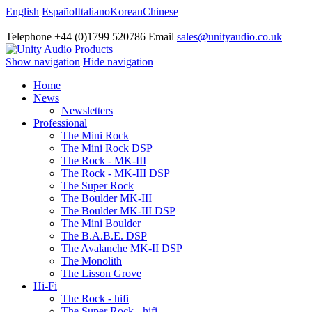
English
Español
Italiano
Korean
Chinese
Telephone +44 (0)1799 520786 Email
sales@unityaudio.co.uk
Show navigation
Hide navigation
Home
News
Newsletters
Professional
The Mini Rock
The Mini Rock DSP
The Rock - MK-III
The Rock - MK-III DSP
The Super Rock
The Boulder MK-III
The Boulder MK-III DSP
The Mini Boulder
The B.A.B.E. DSP
The Avalanche MK-II DSP
The Monolith
The Lisson Grove
Hi-Fi
The Rock - hifi
The Super Rock - hifi