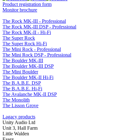
Product registration form
Monitor brochure
The Rock MK-III - Professional
The Rock MK-III DSP - Professional
The Rock MK-II - Hi-Fi
The Super Rock
The Super Rock Hi-Fi
The Mini Rock - Professional
The Mini Rock DSP - Professional
The Boulder MK-III
The Boulder MK-III DSP
The Mini Boulder
The Boulder MK-II Hi-Fi
The B.A.B.E. DSP
The B.A.B.E. Hi-Fi
The Avalanche MK-II DSP
The Monolith
The Lisson Grove
Lagacy products
Unity Audio Ltd
Unit 3, Hall Farm
Little Walden
Essex