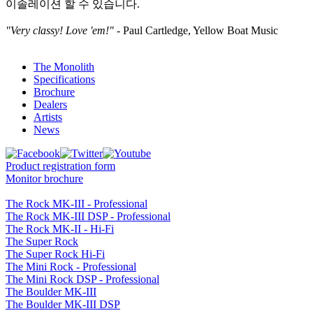
이솔레이션 할 수 있습니다.
"Very classy! Love 'em!"
- Paul Cartledge, Yellow Boat Music
The Monolith
Specifications
Brochure
Dealers
Artists
News
Product registration form
Monitor brochure
The Rock MK-III - Professional
The Rock MK-III DSP - Professional
The Rock MK-II - Hi-Fi
The Super Rock
The Super Rock Hi-Fi
The Mini Rock - Professional
The Mini Rock DSP - Professional
The Boulder MK-III
The Boulder MK-III DSP