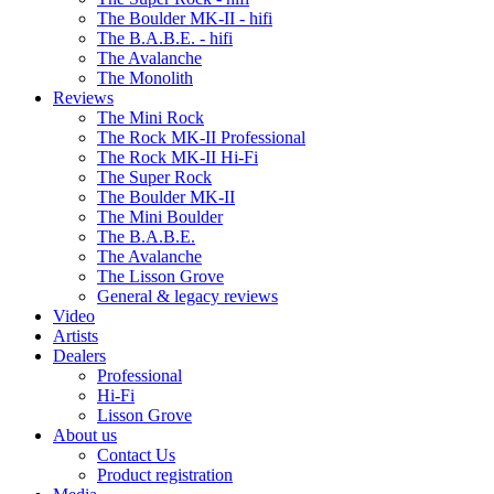
The Boulder MK-II - hifi
The B.A.B.E. - hifi
The Avalanche
The Monolith
Reviews
The Mini Rock
The Rock MK-II Professional
The Rock MK-II Hi-Fi
The Super Rock
The Boulder MK-II
The Mini Boulder
The B.A.B.E.
The Avalanche
The Lisson Grove
General & legacy reviews
Video
Artists
Dealers
Professional
Hi-Fi
Lisson Grove
About us
Contact Us
Product registration