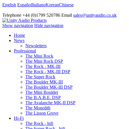
English
Español
Italiano
Korean
Chinese
Telephone +44 (0)1799 520786 Email
sales@unityaudio.co.uk
Show navigation
Hide navigation
Home
News
Newsletters
Professional
The Mini Rock
The Mini Rock DSP
The Rock - MK-III
The Rock - MK-III DSP
The Super Rock
The Boulder MK-III
The Boulder MK-III DSP
The Mini Boulder
The B.A.B.E. DSP
The Avalanche MK-II DSP
The Monolith
The Lisson Grove
Hi-Fi
The Rock - hifi
The Super Rock - hifi