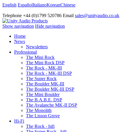
English
Español
Italiano
Korean
Chinese
Telephone +44 (0)1799 520786 Email
sales@unityaudio.co.uk
Show navigation
Hide navigation
Home
News
Newsletters
Professional
The Mini Rock
The Mini Rock DSP
The Rock - MK-III
The Rock - MK-III DSP
The Super Rock
The Boulder MK-III
The Boulder MK-III DSP
The Mini Boulder
The B.A.B.E. DSP
The Avalanche MK-II DSP
The Monolith
The Lisson Grove
Hi-Fi
The Rock - hifi
The Super Rock - hifi