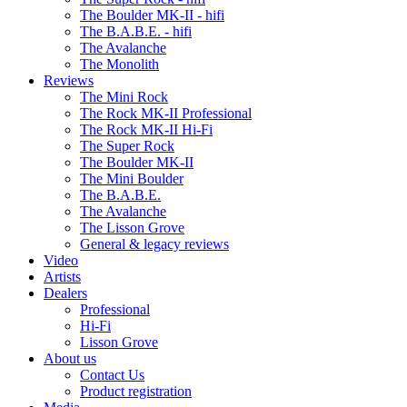
The Boulder MK-II - hifi
The B.A.B.E. - hifi
The Avalanche
The Monolith
Reviews
The Mini Rock
The Rock MK-II Professional
The Rock MK-II Hi-Fi
The Super Rock
The Boulder MK-II
The Mini Boulder
The B.A.B.E.
The Avalanche
The Lisson Grove
General & legacy reviews
Video
Artists
Dealers
Professional
Hi-Fi
Lisson Grove
About us
Contact Us
Product registration